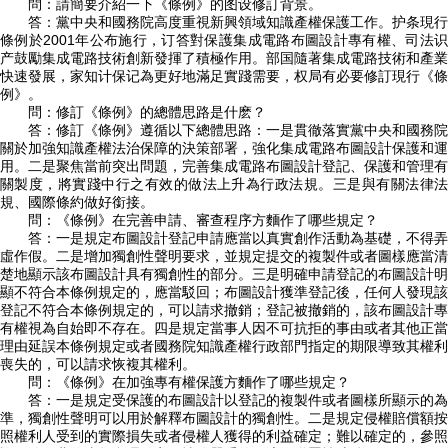
問：請簡要介紹一下《條例》的图设修訂背景。
答：黨中央和國務院高度重視新興領域知識產權保護工作。护条現行
條例於2001年公布施行，订答對保護集成電路布圖設計專有權、司法识
产鼓勵集成電路技術創新發揮了積極作用。部国隨著集成電路技術和產業
快速發展，家知计保记為更好地滿足實踐需要，权局
有必要修訂現行《條
例》。
問：修訂《條例》的總體思路是什麽？
答：修訂《條例》遵循以下總體思路：一是貫徹落實黨中央和國務院
關於加強知識產權法治保障的決策部署，強化集成電路布圖設計保護和運
用。二是聚焦當前突出問題，完善集成電路布圖設計登記、保護和管理有
關製度，將實踐中行之有效的做法上升為行政法規。三是與有關法律法
規、國際條約做好銜接。
問：《條例》在完善申請、審查程序方麵作了哪些規定？
答：一是規定布圖設計登記申請應當以真實創作活動為基礎，不得弄
虛作假。二是增加獨創性聲明要求，並規定提交的複製件或者圖樣應當清
楚地顯示該布圖設計具有獨創性的部分。三是明確申請登記的布圖設計明
顯不符合本條例規定的，應當駁回；布圖設計獲準登記後，任何人發現該
登記不符合本條例規定的，可以請求撤銷；登記被撤銷的，該布圖設計專
有權視為自始即不存在。四是規定當事人因不可抗拒的事由或者其他正當
理由延誤本條例規定或者國務院知識產權行政部門指定的期限導致其權利
喪失的，可以請求恢複其權利。
問：《條例》在加強專有權保護方麵作了哪些規定？
答：一是規定受保護的布圖設計以登記的複製件或者圖樣所顯示的為
準，獨創性聲明可以用於解釋布圖設計的獨創性。二是規定侵權賠償額按
照權利人受到的實際損失或者侵權人獲得的利益確定；難以確定的，參照