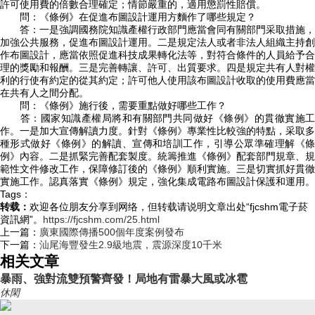
許可使用費的倍數合理確定；情節嚴重的，適用懲罰性賠償。
問：《條例》在促進布圖設計運用方麵作了哪些規定？
答：一是強調國務院知識產權行政部門應當會同有關部門采取措施，
加強公共服務，促進布圖設計運用。二是規定法人或者非法人組織主持創
作布圖設計，應當依照促進科技成果轉化法等，對符合條件的人員給予合
理的獎勵和報酬。三是完善轉讓、許可、出質要求。四是規定共有人對權
利的行使有約定的從其約定；許可他人使用該布圖設計收取的使用費應當
在共有人之間分配。
問：《條例》施行後，需要重點做好哪些工作？
答：國家知識產權局將和有關部門共同做好《條例》的貫徹實施工
作。一是加大宣傳解讀力度。針對《條例》專業性比較強的特點，采取多
種形式做好《條例》的解讀、宣傳和培訓工作，引導公眾準確理解《條
例》內容。二是抓緊完善配套製度。統籌推進《條例》配套部門規章、規
範性文件修改工作，保障修訂後的《條例》順利實施。三是切實抓好貫徹
實施工作。認真落實《條例》規定，強化集成電路布圖設計保護和運用。
Tags：
转载：
欢迎各位朋友分享到网络，但转载请说明文章出处“fjcshm電子菸
資訊網”。
https://fjcshm.com/25.html
上一篇：
廣東國際傳播500個年度案例發布
下一篇：
汕尾海豐發生2.9級地震，震源深度10千米
相关文章
暴雨、強對流雙預警齊發！局地有雷暴大風或冰雹
休閑