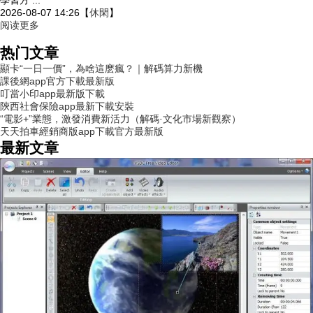
學習方 ...
2026-08-07 14:26
【
休閑
】
阅读更多
热门文章
顯卡“一日一價”，為啥這麽瘋？｜解碼算力新機
課後網app官方下載最新版
叮當小印app最新版下載
陝西社會保險app最新下載安裝
“電影+”業態，激發消費新活力（解碼·文化市場新觀察）
天天拍車經銷商版app下載官方最新版
最新文章