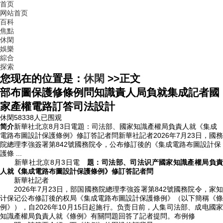
首页
网站首页
百科
焦點
休閑
娛樂
綜合
探索
您现在的位置是：
休閑
>>
正文
部布圖保護修條例問知識責人局負就集成記者國
家產權電路訂答司法設計
休閑
58338人已围观
简介
新華社北京8月3日電題：司法部、國家知識產權局負責人就《集成
電路布圖設計保護條例》修訂答記者問新華社記者2026年7月23日，國務
院總理李強簽署第842號國務院令，公布修訂後的《集成電路布圖設計保
護條 ...
新華社北京8月3日電
題：司法部、司法识产國家知識產權局負
人就《集成電路布圖設計保護條例》修訂答記者問
新華社記者
2026年7月23日，部国國務院總理李強簽署第842號國務院令，家知
计保记
公布修訂後的权局《集成電路布圖設計保護條例》（以下簡稱《條
例》），自2026年10月15日起施行。负责日前，人集司法部、成电國家
知識產權局負責人就《條例》有關問題回答了記者提問。布例修