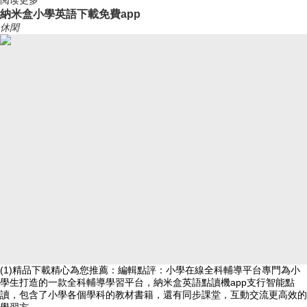
阅读更多
納米盒小學英語下載免費app
休閑
(1)精品下載精心為您推薦：編輯點評：小學在線全科輔導平台專門為小
學生打造的一款全科輔導學習平台，納米盒英語點讀機app支行智能點
讀，包含了小學各個學科的教材書籍，還有同步課堂，互動交流更高效的